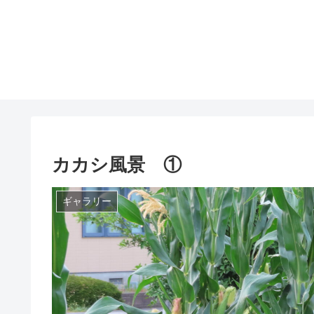
カカシ風景 ①
ギャラリー