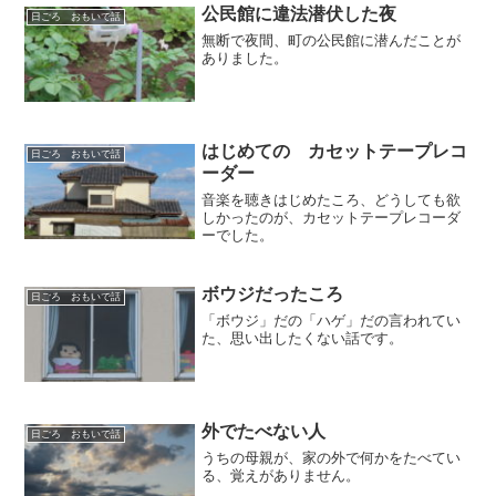
公民館に違法潜伏した夜
日ごろ おもいで話
無断で夜間、町の公民館に潜んだことが
ありました。
はじめての カセットテープレコ
日ごろ おもいで話
ーダー
音楽を聴きはじめたころ、どうしても欲
しかったのが、カセットテープレコーダ
ーでした。
ボウジだったころ
日ごろ おもいで話
「ボウジ」だの「ハゲ」だの言われてい
た、思い出したくない話です。
外でたべない人
日ごろ おもいで話
うちの母親が、家の外で何かをたべてい
る、覚えがありません。