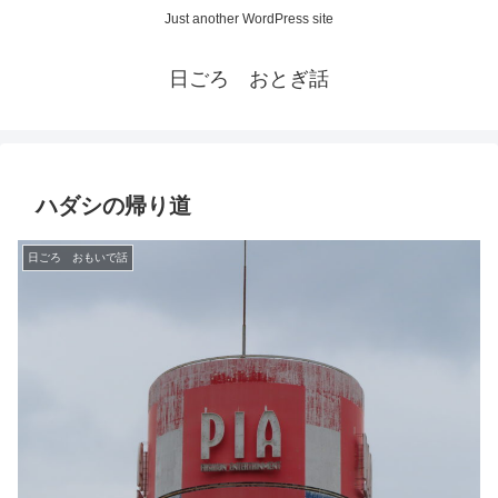
Just another WordPress site
日ごろ おとぎ話
ハダシの帰り道
日ごろ おもいで話